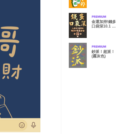
金運加持!錢多
口袋深10.1 黑
色 凱瑞精選集
鈔派！超派！
(霧灰色)