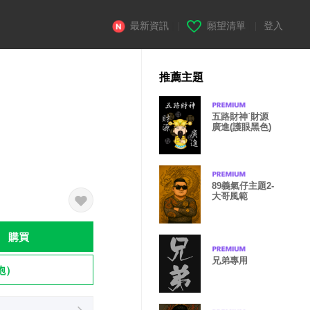
最新資訊
|
願望清單
|
登入
推薦主題
五路財神˙財源
廣進(護眼黑色)
89義氣仔主題2-
大哥風範
購買
兄弟專用
飽）