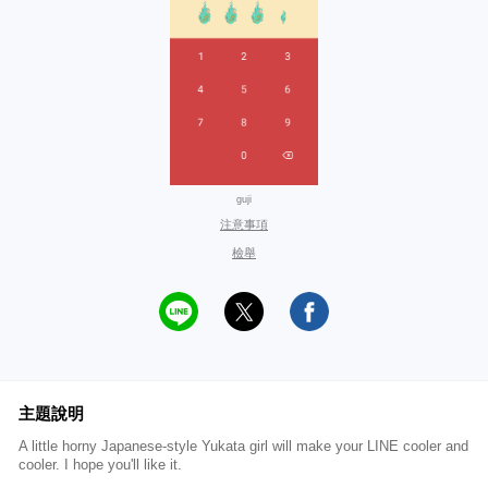
guji
注意事項
檢舉
主題說明
A little horny Japanese-style Yukata girl will make your LINE cooler and
cooler. I hope you'll like it.