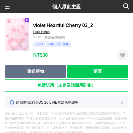
個人原創主題
violet Heartful Cherry 03_2
Pure lemon
V1.30 / 無使用效期限制
支援iOS 26部分設計規格
NT$30
贈送禮物
購買
免費試用（主題及貼圖用到飽）
購買前請詳閱iOS 26 LINE主題規格說明
自LINE 9.12.0版本起，部分頁面、功能按鈕以及下方功能選單只能呈現系統預設的圖示，可
能會根據您的LINE版本及裝置機型而異。因平台開發商Apple, Google之政策規格，主題小舖
所刊載之主題封面僅供示意，實際套用主題並開啟LINE應用程式時，主題封面將顯示LINE預
設的綠色畫面。部分圖片僅供主題小舖刊載使用，不會顯示在實際套用的主題內。若您使用的
LINE非最新版本，部分畫面設計可能與下方示意圖有所不同。