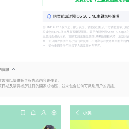
購買前請詳閱iOS 26 LINE主題規格說明
自LINE 9.12.0版本起，部分頁面、功能按鈕以及下方功能選單
根據您的LINE版本及裝置機型而異。因平台開發商Apple, Goog
主題封面僅供示意，實際套用主題並開啟LINE應用程式時，主題封面
面。部分圖片僅供主題小舖刊載使用，不會顯示在實際套用的主題內。
本，部分畫面設計可能與下方示意圖有所不同。
的資訊
買數據以提供販售報告給內容創作者。
買日期及購買者所註冊的國家或地區，並未包含任何可識別用戶的資訊。