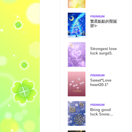
繁星點點的聖誕
節✨
Strongest love
luck surge5.
Sweet*Love
heart20-1*
Bring good
luck Snow
clover