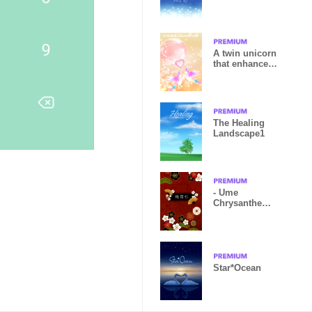
A twin unicorn
that enhances
affection.
The Healing
Landscape1
- Ume
Chrysanthemu
m Pin e-
Star*Ocean