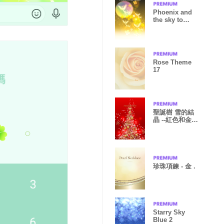
Phoenix and
the sky to
improve luck2.
Rose Theme
17
聖誕樹 雪的結
晶 --紅色和金
色--
珍珠項鍊 - 金 .
Starry Sky
Blue 2