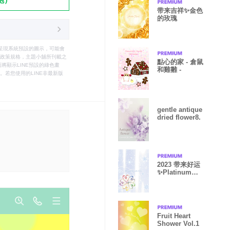
带来吉祥✨金色
的玫瑰
只能呈現系統預設的圖示，可能會
le之政策規格，主題小舖所刊載之
點心的家 - 倉鼠
將顯示LINE預設的綠色畫
和雞雛 -
若您使用的LINE非最新版
gentle antique
dried flower8.
2023 带来好运
✨Platinum
Snow Lucky
clover
Fruit Heart
Shower Vol.1