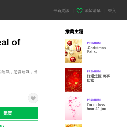
最新資訊
|
願望清單
|
登入
推薦主題
l of
-Christmas
Balls-
的運氣，戀愛運氣，出
好運燈籠 萬事
如意
I'm in love
heart24 joc
購買
飽）