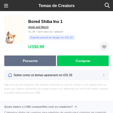
Temas de Creators
Bored Shiba Inu 1
Annie and Mochi
V1.36 / Sem data de validade
Suporte parcial ao design do iOS 26
US$0.99
Presente
Comprar
Sobre como os temas aparecem no iOS 26
Algumas dessas imagens são usadas somente na Loja de Temas e não aparecerão no
tema real. Alguns elementos de design podem ser diferentes se você não estiver usando
a versão mais recente do LINE.
Quais dados o LINE compartilha com os criadores?
Coletamos dados de compras para relatórios de venda para criadores de conteúdo.