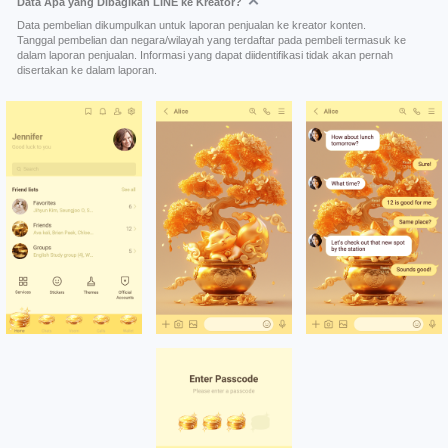
Data Apa yang Dibagikan LINE ke Kreator?
Data pembelian dikumpulkan untuk laporan penjualan ke kreator konten.
Tanggal pembelian dan negara/wilayah yang terdaftar pada pembeli termasuk ke
dalam laporan penjualan. Informasi yang dapat diidentifikasi tidak akan pernah
disertakan ke dalam laporan.