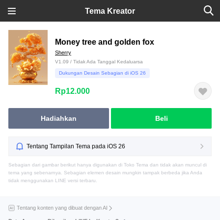
Tema Kreator
Money tree and golden fox
Sherry
V1.09 / Tidak Ada Tanggal Kedaluarsa
Dukungan Desain Sebagian di iOS 26
Rp12.000
Hadiahkan
Beli
Tentang Tampilan Tema pada iOS 26
Sebagian dari gambar berikut hanya digunakan di Toko Tema dan tidak akan muncul di
tema yang sebenarnya. Sebagian elemen desain mungkin tampak berbeda jika Anda
tidak menggunakan LINE versi terbaru.
Tentang konten yang dibuat dengan AI