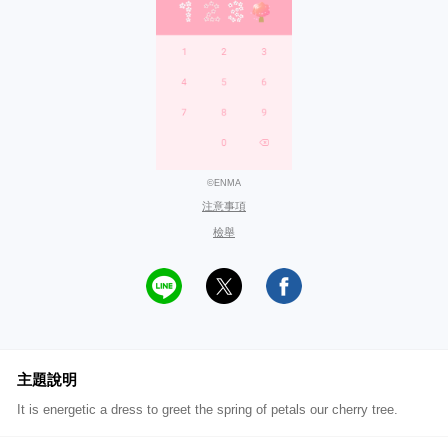
©ENMA
注意事項
檢舉
主題說明
It is energetic a dress to greet the spring of petals our cherry tree.