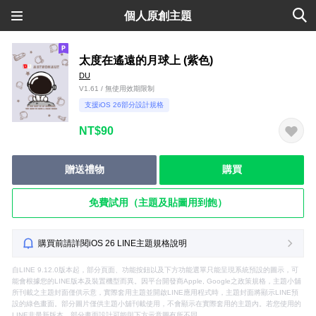
個人原創主題
太度在遙遠的月球上 (紫色)
DU
V1.61 / 無使用效期限制
支援iOS 26部分設計規格
NT$90
贈送禮物
購買
免費試用（主題及貼圖用到飽）
購買前請詳閱iOS 26 LINE主題規格說明
自LINE 9.12.0版本起，部分頁面、功能按鈕以及下方功能選單只能呈現系統預設的圖示，可
能會根據您的LINE版本及裝置機型而異。因平台開發商Apple, Google之政策規格，主題小舖
所刊載之主題封面僅供示意，實際套用主題並開啟LINE應用程式時，主題封面將顯示LINE預
設的綠色畫面。部分圖片僅供主題小舖刊載使用，不會顯示在實際套用的主題內。若您使用的
LINE非最新版本，部分畫面設計可能與下方示意圖有所不同。