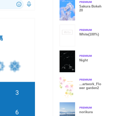
Sakura Bokeh
20
White(100%)
Night
...artwork_Flo
wer garden2
norikura