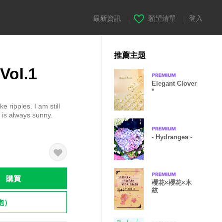
最新資訊
|
願望清單
|
登入
推薦主題
Vol.1
Elegant Clover
*
 ripples. I am still
t is always sunny.
- Hydrangea -
購買
櫻花×櫻花×木
紋
飽）