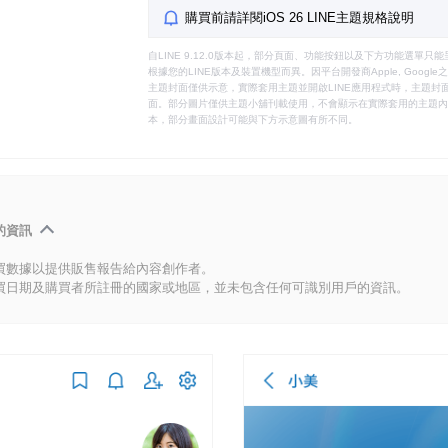
購買前請詳閱iOS 26 LINE主題規格說明
自LINE 9.12.0版本起，部分頁面、功能按鈕以及下方功能選單
根據您的LINE版本及裝置機型而異。因平台開發商Apple, Goog
主題封面僅供示意，實際套用主題並開啟LINE應用程式時，主題封面
面。部分圖片僅供主題小舖刊載使用，不會顯示在實際套用的主題內。
本，部分畫面設計可能與下方示意圖有所不同。
的資訊
買數據以提供販售報告給內容創作者。
買日期及購買者所註冊的國家或地區，並未包含任何可識別用戶的資訊。