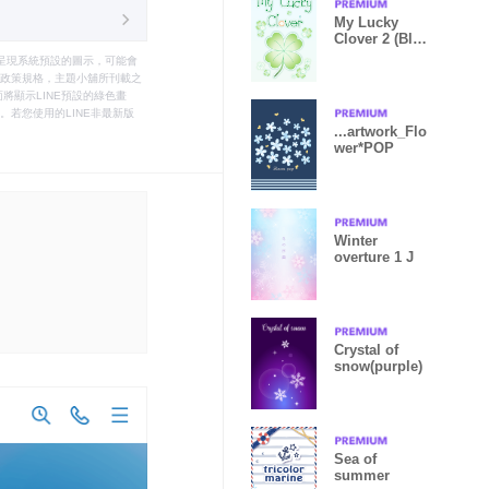
My Lucky
Clover 2 (Blue
V.4)
只能呈現系統預設的圖示，可能會
le之政策規格，主題小舖所刊載之
將顯示LINE預設的綠色畫
若您使用的LINE非最新版
...artwork_Flo
wer*POP
Winter
overture 1 J
Crystal of
snow(purple)
Sea of
summer