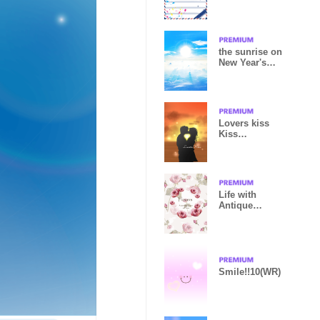
the sunrise on
New Year's
Day (fc)
Lovers kiss
Kiss
version1.1
Life with
Antique
Flower
Rose14.
Smile!!10(WR)