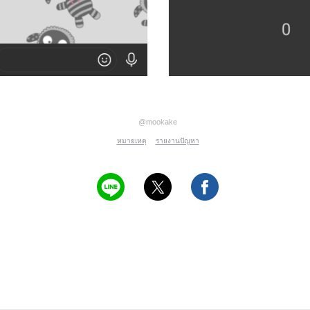
@mookake
หมายเหตุ
รายงานปัญหา