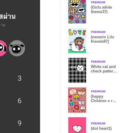
(Girls white
theme37)
(nenerin Lilo
friends87)
White cat and
check pattern
from japan
(happy
Children x red
check )
(dot heart1)