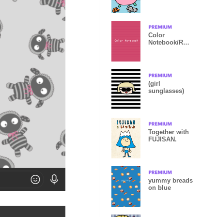
Color
Notebook/RUB
Y RED
(girl
sunglasses)
Together with
FUJISAN.
yummy breads
on blue