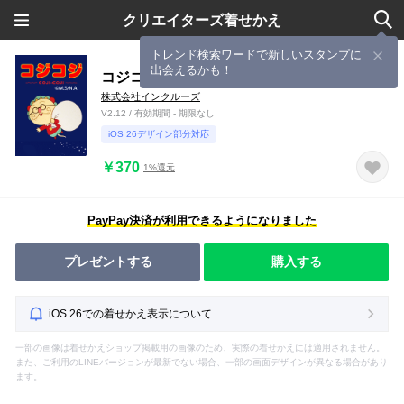
クリエイターズ着せかえ
トレンド検索ワードで新しいスタンプに
出会えるかも！
コジコジ - お星さま
株式会社インクルーズ
V2.12 / 有効期間 - 期限なし
iOS 26デザイン部分対応
￥370
1%還元
PayPay決済が利用できるようになりました
プレゼントする
購入する
iOS 26での着せかえ表示について
一部の画像は着せかえショップ掲載用の画像のため、実際の着せかえには適用されません。
また、ご利用のLINEバージョンが最新でない場合、一部の画面デザインが異なる場合があり
ます。