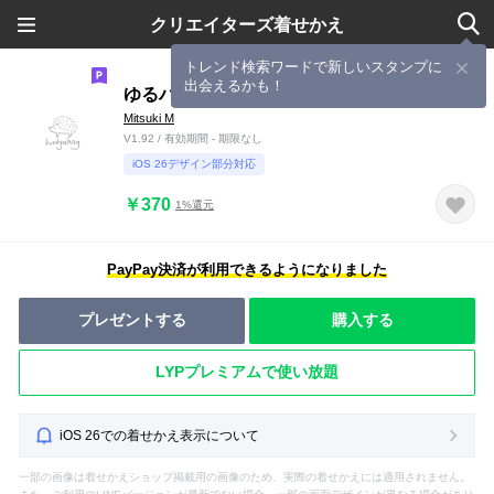
クリエイターズ着せかえ
トレンド検索ワードで新しいスタンプに
出会えるかも！
ゆるハリネズミ*白
Mitsuki M
V1.92 / 有効期間 - 期限なし
iOS 26デザイン部分対応
￥370
1%還元
PayPay決済が利用できるようになりました
プレゼントする
購入する
LYPプレミアムで使い放題
iOS 26での着せかえ表示について
一部の画像は着せかえショップ掲載用の画像のため、実際の着せかえには適用されません。