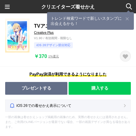
クリエイターズ着せかえ
トレンド検索ワードで新しいスタンプに
出会えるかも！
TVアニメ「彼女、お借りします」(麻美ver.)
Creative Plus
V1.90 / 有効期間 - 期限なし
iOS 26デザイン部分対応
￥370
1%還元
PayPay決済が利用できるようになりました
プレゼントする
購入する
iOS 26での着せかえ表示について
一部の画像は着せかえショップ掲載用の画像のため、実際の着せかえには適用されません。
また、ご利用のLINEバージョンが最新でない場合、一部の画面デザインが異なる場合があり
ます。