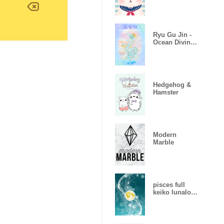
Ryu Gu Jin -
Ocean Divine
Dragon
Hedgehog &
Hamster
Modern
Marble
pisces full
keiko lunalogy
2019