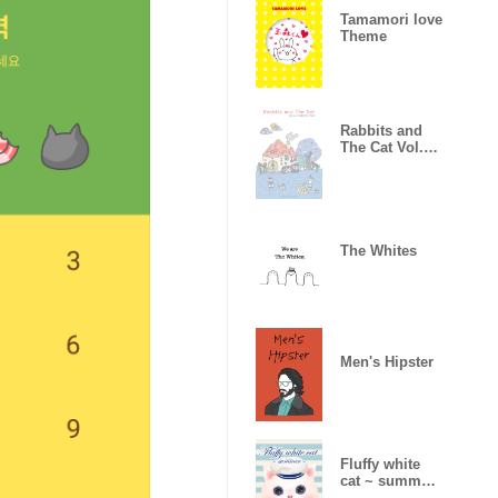
Tamamori love
Theme
Rabbits and
The Cat Vol.4
x Rabbits Hole
The Whites
Men's Hipster
Fluffy white
cat ~ summer
~