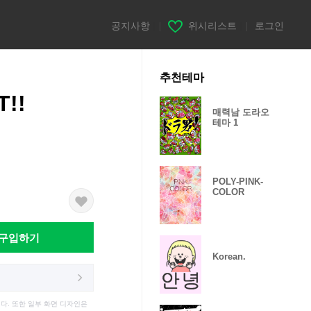
공지사항
|
위시리스트
|
로그인
추천테마
!!
매력남 도라오
테마 1
POLY-PINK-
COLOR
구입하기
Korean.
다. 또한 일부 화면 디자인은