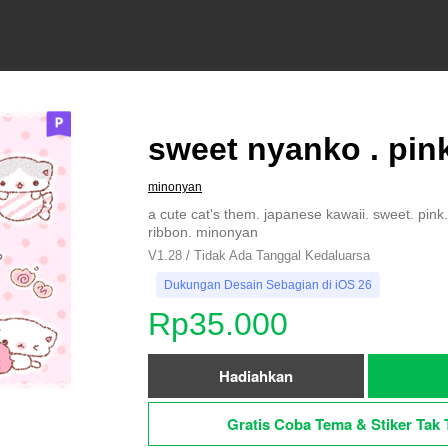
sweet nyanko . pin
minonyan
a cute cat's them. japanese kawaii. sweet. pink.
ribbon. minonyan
V1.28 / Tidak Ada Tanggal Kedaluarsa
Dukungan Desain Sebagian di iOS 26
Rp35.000
Hadiahkan
Gratis Coba Tema & Stiker Tak 