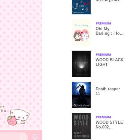
Oh! My
Darling : I love
You
WOOD BLACK
LIGHT
Death reaper
11
WOOD STYLE
No.002
BLACKWOOD