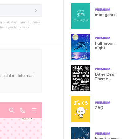
mint gems
n tidak akan muncul di tema
eda jika Anda tidak
Full moon
night
Bitter Bear
enjualan. Informasi
Theme
<ver.C>
ZAQ
love & peace