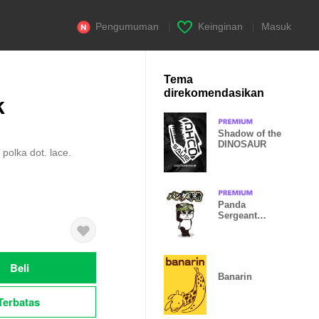
Pengumuman
|
Keinginan
|
Masuk
Tema
direkomendasikan
k
Shadow of the
DINOSAUR
 polka dot. lace.
Panda
Sergeant
Theme
Beli
Banarin
Terbatas