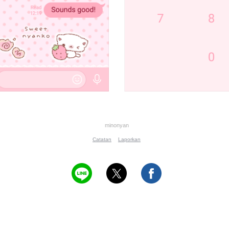
minonyan
Catatan
Laporkan