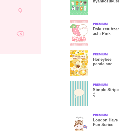
nyankozukusi
DokuzetuAzar
ashi Pink
Honeybee
panda and
chick
Simple Stripe
:)
London Have
Fun Series