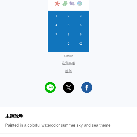
Charlie
注意事項
檢舉
主題說明
Painted in a colorful watercolor summer sky and sea theme