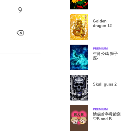
Golden
dragon 12
生肖公鸡-狮子
座-
Skull guns 2
情侶首字母縮寫
♡B and B