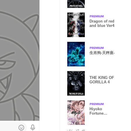
2
Dragon of red
and blue Ver4
生肖狗-天秤座-
THE KING OF
GORILLA 4
Hiyoko
Fortune
wahuu dragon