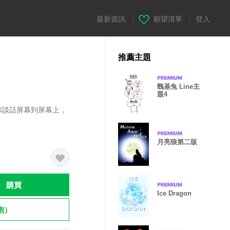
最新資訊
|
願望清單
|
登入
推薦主題
醜基兔 Line主
題4
和談話屏幕到屏幕上，
月亮狼第二版
購買
Ice Dragon
飽）