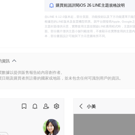
購買前請詳閱iOS 26 LINE主題規格說明
自LINE 9.12.0版本起，部分頁面、功能按鈕以及下方功能選單
根據您的LINE版本及裝置機型而異。因平台開發商Apple, Goog
主題封面僅供示意，實際套用主題並開啟LINE應用程式時，主題封面
面。部分圖片僅供主題小舖刊載使用，不會顯示在實際套用的主題內。
本，部分畫面設計可能與下方示意圖有所不同。
的資訊
買數據以提供販售報告給內容創作者。
買日期及購買者所註冊的國家或地區，並未包含任何可識別用戶的資訊。