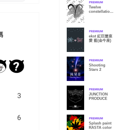
Twelve
constellations
-Aries3 white-
ekst 紅巨蟹座
愛 藍(金牛座)
Shooting
Stars 2
JUNCTION
PRODUCE
Splash paint
RASTA color