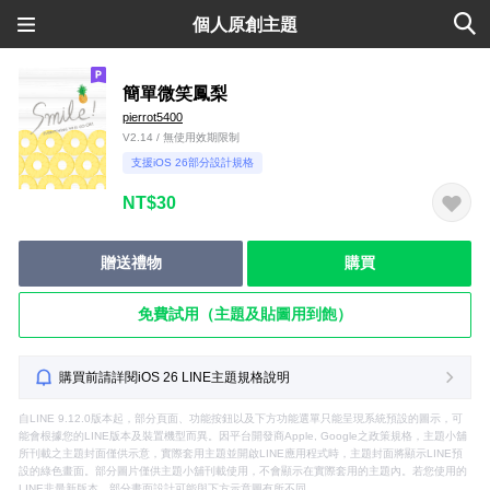
個人原創主題
簡單微笑鳳梨
pierrot5400
V2.14 / 無使用效期限制
支援iOS 26部分設計規格
NT$30
贈送禮物
購買
免費試用（主題及貼圖用到飽）
購買前請詳閱iOS 26 LINE主題規格說明
自LINE 9.12.0版本起，部分頁面、功能按鈕以及下方功能選單只能呈現系統預設的圖示，可
能會根據您的LINE版本及裝置機型而異。因平台開發商Apple, Google之政策規格，主題小舖
所刊載之主題封面僅供示意，實際套用主題並開啟LINE應用程式時，主題封面將顯示LINE預
設的綠色畫面。部分圖片僅供主題小舖刊載使用，不會顯示在實際套用的主題內。若您使用的
LINE非最新版本，部分畫面設計可能與下方示意圖有所不同。