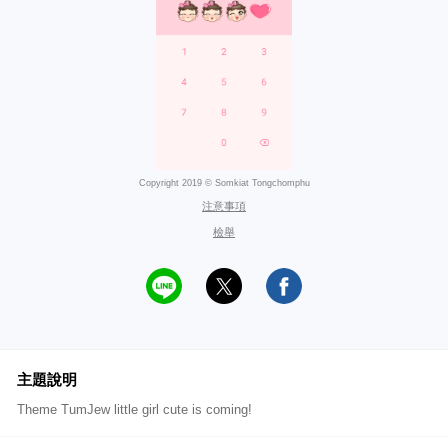
Copyright 2019 © Somkiat Tongchomphu
注意事項
檢舉
主題說明
Theme TumJew little girl cute is coming!