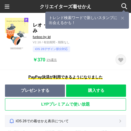
クリエイターズ着せかえ
トレンド検索ワードで新しいスタンプに
出会えるかも！
レオ・レオニアレクサンダとぜんまいねず
み
funboo by iid
V2.16 / 有効期間 - 期限なし
iOS 26デザイン部分対応
￥370
1%還元
PayPay決済が利用できるようになりました
プレゼントする
購入する
LYPプレミアムで使い放題
iOS 26での着せかえ表示について