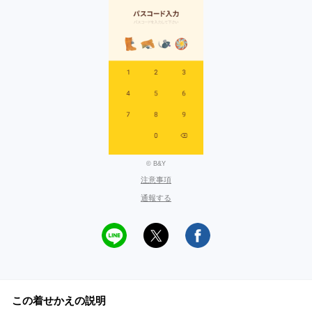
© B&Y
注意事項
通報する
この着せかえの説明