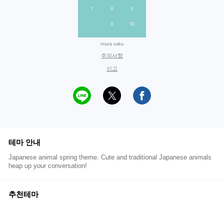
miura saku
주의사항
신고
테마 안내
Japanese animal spring theme. Cute and traditional Japanese animals
heap up your conversation!
추천테마