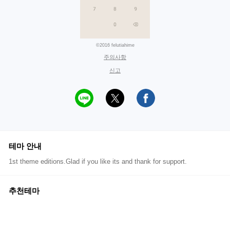
©2016 felutiahime
주의사항
신고
테마 안내
1st theme editions.Glad if you like its and thank for support.
추천테마