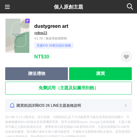
個人原創主題
dustygreen art
yellow23
V1.78 / 無使用效期限制
支援iOS 26部分設計規格
NT$30
贈送禮物
購買
免費試用（主題及貼圖用到飽）
購買前請詳閱iOS 26 LINE主題規格說明
自LINE 9.12.0版本起，部分頁面、功能按鈕以及下方功能選單只能呈現系統預設的圖示，可
能會根據您的LINE版本及裝置機型而異。因平台開發商Apple, Google之政策規格，主題小舖
所刊載之主題封面僅供示意，實際套用主題並開啟LINE應用程式時，主題封面將顯示LINE預
設的綠色畫面。部分圖片僅供主題小舖刊載使用，不會顯示在實際套用的主題內。若您使用的
LINE非最新版本，部分畫面設計可能與下方示意圖有所不同。