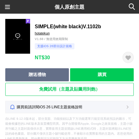
個人原創主題
SIMPLE(white black)V.1102b
hotatekun
V1.68 / 無使用效期限制
支援iOS 26部分設計規格
NT$30
贈送禮物
購買
免費試用（主題及貼圖用到飽）
購買前請詳閱iOS 26 LINE主題規格說明
自LINE 9.12.0版本起，部分頁面、功能按鈕以及下方功能選單只能呈現系統預設的圖示，可
能會根據您的LINE版本及裝置機型而異。因平台開發商Apple, Google之政策規格，主題小舖
所刊載之主題封面僅供示意，實際套用主題並開啟LINE應用程式時，主題封面將顯示LINE預
設的綠色畫面。部分圖片僅供主題小舖刊載使用，不會顯示在實際套用的主題內。若您使用的
LINE非最新版本，部分畫面設計可能與下方示意圖有所不同。