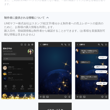
また、ご利用のLINEバージョンが最新でない場合、一部の画面デザインが異なる場合があり
ます。
制作者に提供される情報について
LINEヤフー株式会社はスタンプ/絵文字/着せかえ制作者への売上レポートの提供の
ために、お客様の購入情報を利用します。
購入日付、登録国情報は制作者から確認することができます。(お客様を直接識別可
能な情報は含まれません)