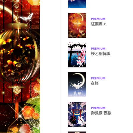
紅葉蝶々
桜と稲荷狐
夜桜
御狐様 夜桜