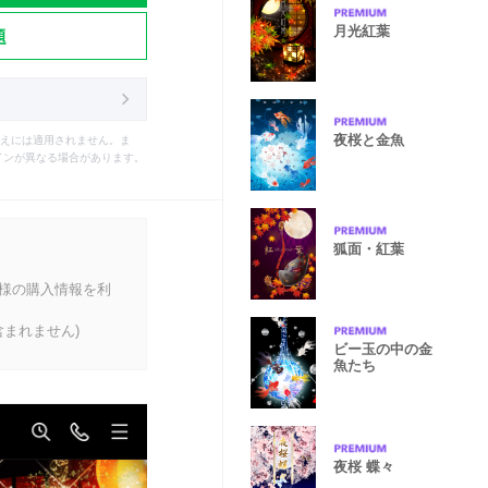
月光紅葉
題
夜桜と金魚
えには適用されません。ま
インが異なる場合があります。
狐面・紅葉
客様の購入情報を利
まれません)
ビー玉の中の金
魚たち
夜桜 蝶々