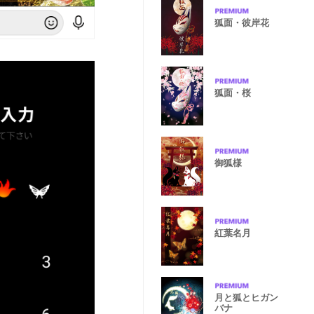
狐面・彼岸花
狐面・桜
御狐様
紅葉名月
月と狐とヒガン
バナ