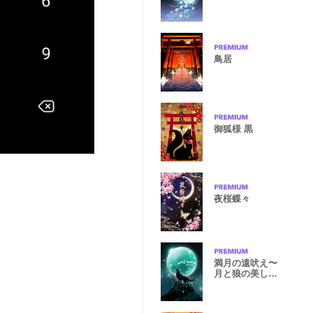
鳥居
御狐様 黒
夜桜蝶々
満月の遠吠え〜
月と狼の美しき
世界〜緑