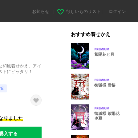
お知らせ
|
欲しいものリスト
|
ログイン
おすすめ着せかえ
紫陽花と月
な和風着せかえ。アイ
ストにピッタリ！
御狐様 雪椿
対応
御狐様 紫陽花
になりました
＠夏
購入する