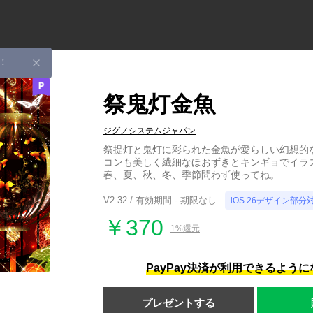
！
祭鬼灯金魚
ジグノシステムジャパン
祭提灯と鬼灯に彩られた金魚が愛らしい幻想的
コンも美しく繊細なほおずきとキンギョでイラ
春、夏、秋、冬、季節問わず使ってね。
V2.32 / 有効期間 - 期限なし
iOS 26デザイン部分
￥370
1%還元
PayPay決済が利用できるよう
プレゼントする