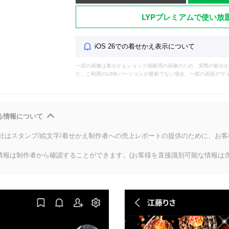
LYPプレミアムで使い放
iOS 26での着せかえ表示について
一部の画像は着せかえショップ掲載用の画像のため、実際の着せか
た、ご利用のLINEバージョンが最新でない場合、一部の画面デザ
る情報について
会社はスタンプ/絵文字/着せかえ制作者への売上レポートの提供のために、お
情報は制作者から確認することができます。(お客様を直接識別可能な情報は含