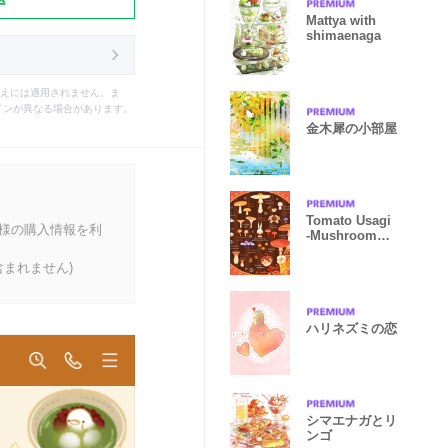
Mattya with
shimaenaga
えには適用されません。ま
インが異なる場合があります。
金木犀の小部屋
Tomato Usagi
客様の購入情報を利
-Mushroom
picture book-
まれません)
ハリネズミの恋
シマエナガとリ
ンゴ