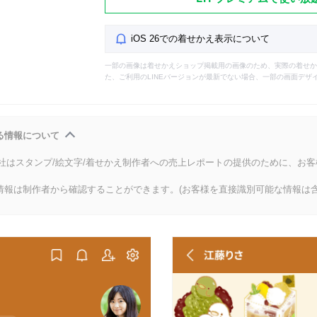
iOS 26での着せかえ表示について
一部の画像は着せかえショップ掲載用の画像のため、実際の着せか
た、ご利用のLINEバージョンが最新でない場合、一部の画面デザ
る情報について
会社はスタンプ/絵文字/着せかえ制作者への売上レポートの提供のために、お
情報は制作者から確認することができます。(お客様を直接識別可能な情報は含