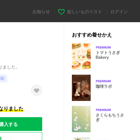
お知らせ
|
欲しいものリスト
|
ログイン
おすすめ着せかえ
トマトうさぎ
Bakery
りました。
対応
珈琲ラボ
になりました
さくらもちうさ
ぎ
購入する
題