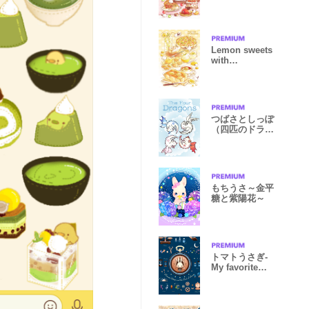
Lemon sweets
with
Shimaenaga
つばさとしっぽ
（四匹のドラゴ
ン）修正版
もちうさ～金平
糖と紫陽花～
トマトうさぎ-
My favorite
things