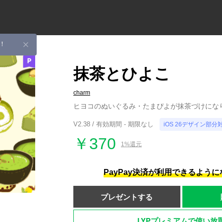
！
抹茶とひよこ
charm
ヒヨコのぬいぐるみ・たまぴよが抹茶づけにな
V2.38 / 有効期間 - 期限なし
iOS 26デザイン部分
￥370
1%還元
PayPay決済が利用できるよう
プレゼントする
LYPプレミアムで使い放