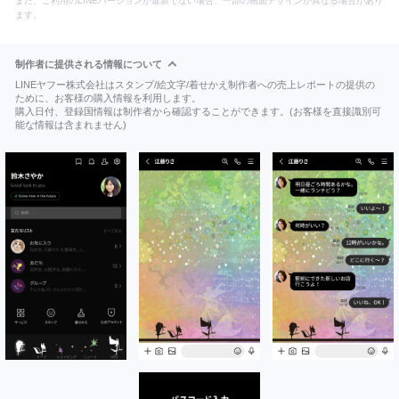
また、ご利用のLINEバージョンが最新でない場合、一部の画面デザインが異なる場合があり
ます。
制作者に提供される情報について
LINEヤフー株式会社はスタンプ/絵文字/着せかえ制作者への売上レポートの提供の
ために、お客様の購入情報を利用します。
購入日付、登録国情報は制作者から確認することができます。(お客様を直接識別可
能な情報は含まれません)