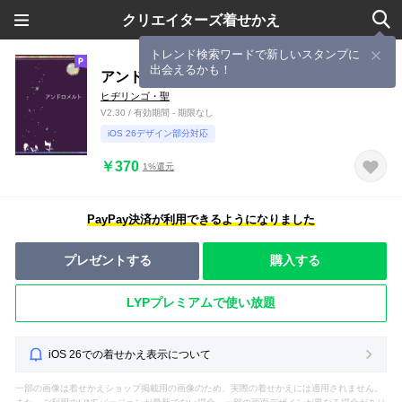
クリエイターズ着せかえ
トレンド検索ワードで新しいスタンプに
出会えるかも！
アンドロメルト
ヒヂリンゴ・聖
V2.30 / 有効期間 - 期限なし
iOS 26デザイン部分対応
￥370
1%還元
PayPay決済が利用できるようになりました
プレゼントする
購入する
LYPプレミアムで使い放題
iOS 26での着せかえ表示について
一部の画像は着せかえショップ掲載用の画像のため、実際の着せかえには適用されません。