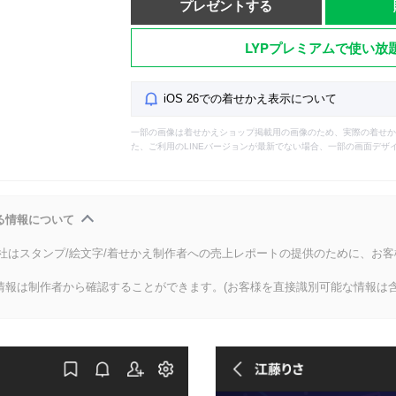
プレゼントする
LYPプレミアムで使い放
iOS 26での着せかえ表示について
一部の画像は着せかえショップ掲載用の画像のため、実際の着せか
た、ご利用のLINEバージョンが最新でない場合、一部の画面デザ
る情報について
会社はスタンプ/絵文字/着せかえ制作者への売上レポートの提供のために、お
情報は制作者から確認することができます。(お客様を直接識別可能な情報は含