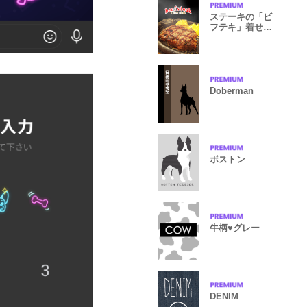
ステーキの「ビ
フテキ」着せ替
え
Doberman
ボストン
牛柄♥️グレー
DENIM