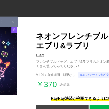
！
ネオンフレンチブル
エブリ&ラブリ
Lucky
フレンチブルドッグ、エブリ&ラブリのネオン
くさん使ってみてください！
V1.94 / 有効期間 - 期限なし
iOS 26デザイン部分
￥370
1%還元
PayPay決済が利用できるよう