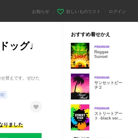
お知らせ
|
欲しいものリスト
|
ログイン
おすすめ着せかえ
ドッグ♩
Reggae
Sunset
着せ替えです。ぜひた
サンセットビー
チ２
対応
ストリートアー
ト -black ver.-
ブラック
になりました