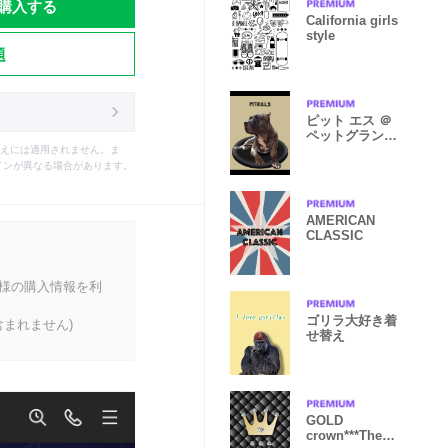
購入する
California girls
style
題
ピット エス ＠
ペットグランプ
リ ver.
えには適用されません。ま
インが異なる場合があります。
AMERICAN
CLASSIC
客様の購入情報を利
ゴリラ大好き着
まれません)
せ替え
GOLD
crown***Them