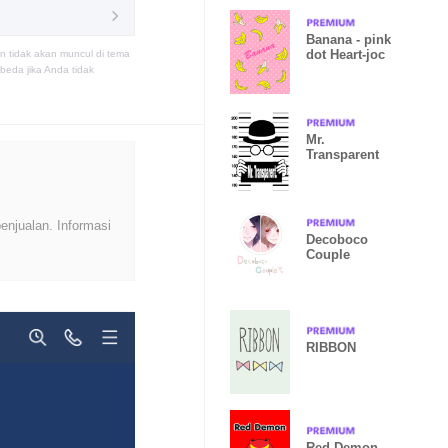
Banana - pink
dot Heart-joc
n tidak akan muncul di tema
eda jika Anda tidak
Mr.
Transparent
enjualan. Informasi
Decoboco
Couple
RIBBON
Red Demon