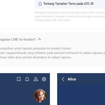
Tentang Tampilan Tema pada iOS 26
Sebagian dari gambar berikut hanya digunakan di Toko Tema da
yang sebenarnya. Sebagian elemen desain mungkin tampak berb
menggunakan LINE versi terbaru.
bagikan LINE ke Kreator?
umpulkan untuk laporan penjualan ke kreator konten.
dan negara/wilayah yang terdaftar pada pembeli termasuk ke dalam laporan p
fikasi tidak akan pernah disertakan ke dalam laporan.