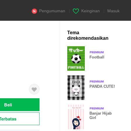
Pengumuman
|
Keinginan
|
Masuk
Tema
direkomendasikan
Football
PANDA CUTE!
Beli
Banjar Hijab
Terbatas
Girl