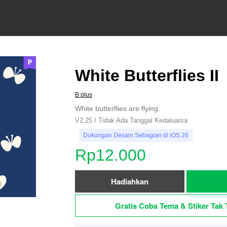
White Butterflies II
B plus
White butterflies are flying.
V2.25 / Tidak Ada Tanggal Kedaluarsa
Dukungan Desain Sebagian di iOS 26
Rp12.000
Hadiahkan
Gratis Coba Tema & Stiker Tak 