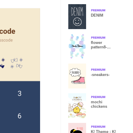
DENIM
flower
pattern8-
watercolor-joc
-sneakers-
mochi
chickens
K! Theme : K!