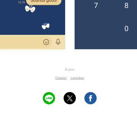
B plus
Catatan
Laporkan