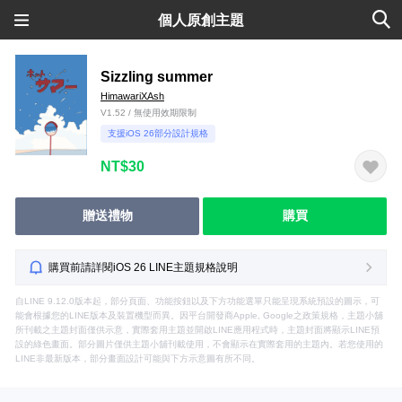
個人原創主題
Sizzling summer
HimawariXAsh
V1.52 / 無使用效期限制
支援iOS 26部分設計規格
NT$30
贈送禮物
購買
購買前請詳閱iOS 26 LINE主題規格說明
自LINE 9.12.0版本起，部分頁面、功能按鈕以及下方功能選單只能呈現系統預設的圖示，可
能會根據您的LINE版本及裝置機型而異。因平台開發商Apple, Google之政策規格，主題小舖
所刊載之主題封面僅供示意，實際套用主題並開啟LINE應用程式時，主題封面將顯示LINE預
設的綠色畫面。部分圖片僅供主題小舖刊載使用，不會顯示在實際套用的主題內。若您使用的
LINE非最新版本，部分畫面設計可能與下方示意圖有所不同。