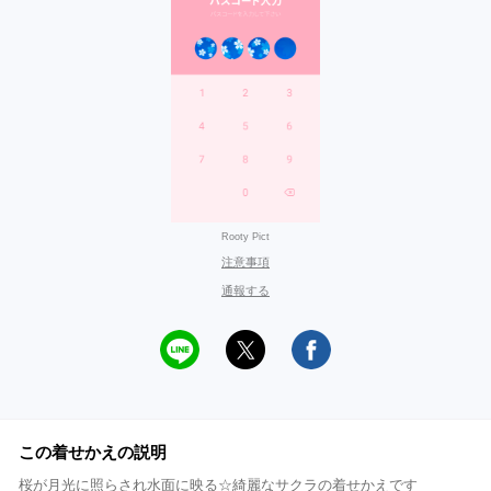
Rooty Pict
注意事項
通報する
この着せかえの説明
桜が月光に照らされ水面に映る☆綺麗なサクラの着せかえです