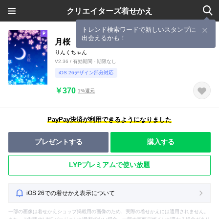
クリエイターズ着せかえ
トレンド検索ワードで新しいスタンプに
出会えるかも！
月桜
りんくちゃん
V2.36 / 有効期間 - 期限なし
iOS 26デザイン部分対応
￥370
1%還元
PayPay決済が利用できるようになりました
プレゼントする
購入する
LYPプレミアムで使い放題
iOS 26での着せかえ表示について
一部の画像は着せかえショップ掲載用の画像のため、実際の着せかえには適用されません。