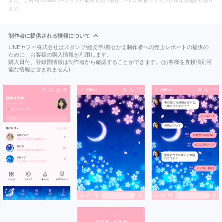
また、ご利用のLINEバージョンが最新でない場合、一部の画面デザインが異なる場合があり
ます。
制作者に提供される情報について
LINEヤフー株式会社はスタンプ/絵文字/着せかえ制作者への売上レポートの提供の
ために、お客様の購入情報を利用します。
購入日付、登録国情報は制作者から確認することができます。(お客様を直接識別可
能な情報は含まれません)