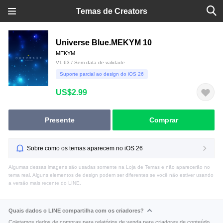
Temas de Creators
Universe Blue.MEKYM 10
MEKYM
V1.63 / Sem data de validade
Suporte parcial ao design do iOS 26
US$2.99
Presente
Comprar
Sobre como os temas aparecem no iOS 26
Algumas dessas imagens são usadas somente na Loja de Temas e não aparecerão no
tema real. Alguns elementos de design podem ser diferentes se você não estiver usando
a versão mais recente do LINE.
Quais dados o LINE compartilha com os criadores?
Coletamos dados de compras para relatórios de venda para criadores de conteúdo.