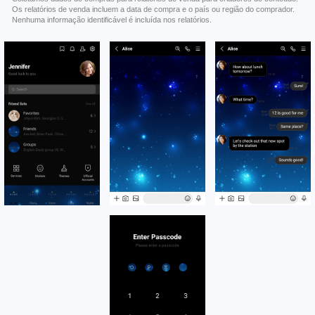
Os relatórios de venda incluem a data de compra e o país ou região do comprador.
Nenhuma informação identificável é incluída nos relatórios.