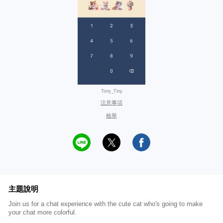
Tony_Tiny
注意事項
檢舉
主題說明
Join us for a chat experience with the cute cat who's going to make
your chat more colorful.