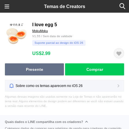
Temas de Creators
I love egg 5
MokuMoku
V1.55 / Sem data de validade
Suporte parcial ao design do iOS 26
US$2.99
Presente
Comprar
Sobre como os temas aparecem no iOS 26
Algumas dessas imagens são usadas somente na Loja de Temas e não aparecerão no
tema real. Alguns elementos de design podem ser diferentes se você não estiver usando
a versão mais recente do LINE.
Quais dados o LINE compartilha com os criadores?
Coletamos dados de compras para relatórios de venda para criadores de conteúdo.