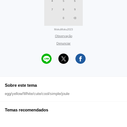
MokuMoku2023
Observação
Denunciar
Sobre este tema
egg/yellow/White/cute/cool/simple/joule
Temas recomendados