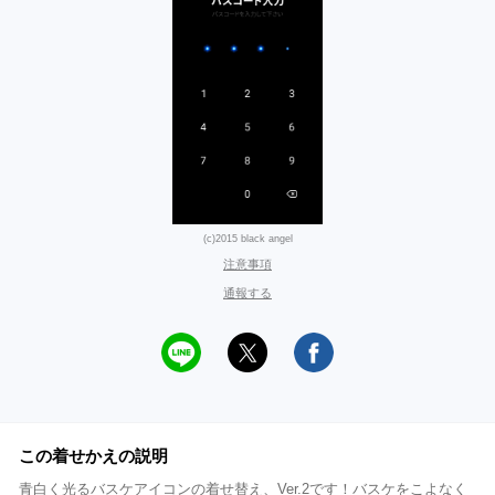
(c)2015 black angel
注意事項
通報する
この着せかえの説明
青白く光るバスケアイコンの着せ替え、Ver.2です！バスケをこよなく