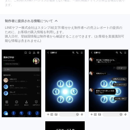
また、ご利用のLINEバージョンが最新でない場合、一部の画面デザインが異なる場合があり
ます。
制作者に提供される情報について
LINEヤフー株式会社はスタンプ/絵文字/着せかえ制作者への売上レポートの提供の
ために、お客様の購入情報を利用します。
購入日付、登録国情報は制作者から確認することができます。(お客様を直接識別可
能な情報は含まれません)