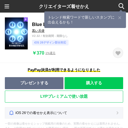
クリエイターズ着せかえ
トレンド検索ワードで新しいスタンプに
出会えるかも！
Blue Light Icon BASKETBALL Ver.2
黒い天使
V2.32 / 有効期間 - 期限なし
iOS 26デザイン部分対応
￥370
1%還元
PayPay決済が利用できるようになりました
プレゼントする
購入する
LYPプレミアムで使い放題
iOS 26での着せかえ表示について
一部の画像は着せかえショップ掲載用の画像のため、実際の着せかえには適用されません。