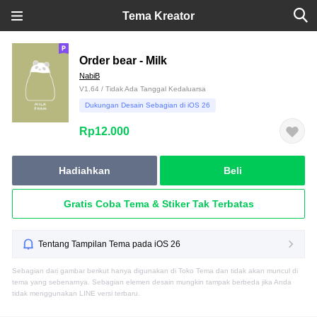
Tema Kreator
Order bear - Milk
NabiB
V1.64 / Tidak Ada Tanggal Kedaluarsa
Dukungan Desain Sebagian di iOS 26
Rp12.000
Hadiahkan
Beli
Gratis Coba Tema & Stiker Tak Terbatas
Tentang Tampilan Tema pada iOS 26
Sebagian dari gambar berikut hanya digunakan di Toko Tema dan tidak akan muncul di
tema yang sebenarnya. Sebagian elemen desain mungkin tampak berbeda jika Anda
tidak menggunakan LINE versi terbaru.