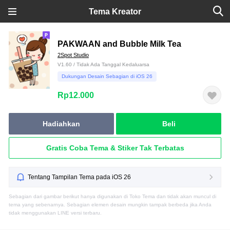
Tema Kreator
PAKWAAN and Bubble Milk Tea
2Spot Studio
V1.60 / Tidak Ada Tanggal Kedaluarsa
Dukungan Desain Sebagian di iOS 26
Rp12.000
Hadiahkan
Beli
Gratis Coba Tema & Stiker Tak Terbatas
Tentang Tampilan Tema pada iOS 26
Sebagian dari gambar berikut hanya digunakan di Toko Tema dan tidak akan muncul di
tema yang sebenarnya. Sebagian elemen desain mungkin tampak berbeda jika Anda
tidak menggunakan LINE versi terbaru.