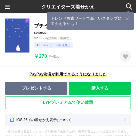
クリエイターズ着せかえ
トレンド検索ワードで新しいスタンプに
出会えるかも！
プチうさぎ［星あかり］
soltaegg
V2.06 / 有効期間 - 期限なし
iOS 26デザイン部分対応
￥370
1%還元
PayPay決済が利用できるようになりました
プレゼントする
購入する
LYPプレミアムで使い放題
iOS 26での着せかえ表示について
一部の画像は着せかえショップ掲載用の画像のため、実際の着せかえには適用されません。