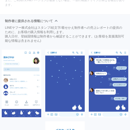
また、ご利用のLINEバージョンが最新でない場合、一部の画面デザインが異なる場合があり
ます。
制作者に提供される情報について
LINEヤフー株式会社はスタンプ/絵文字/着せかえ制作者への売上レポートの提供の
ために、お客様の購入情報を利用します。
購入日付、登録国情報は制作者から確認することができます。(お客様を直接識別可
能な情報は含まれません)