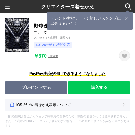
クリエイターズ着せかえ
トレンド検索ワードで新しいスタンプに
出会えるかも！
野球魂 2
マサオウ
V2.35 / 有効期間 - 期限なし
iOS 26デザイン部分対応
￥370
1%還元
PayPay決済が利用できるようになりました
プレゼントする
購入する
iOS 26での着せかえ表示について
一部の画像は着せかえショップ掲載用の画像のため、実際の着せかえには適用されません。
また、ご利用のLINEバージョンが最新でない場合、一部の画面デザインが異なる場合があり
ます。