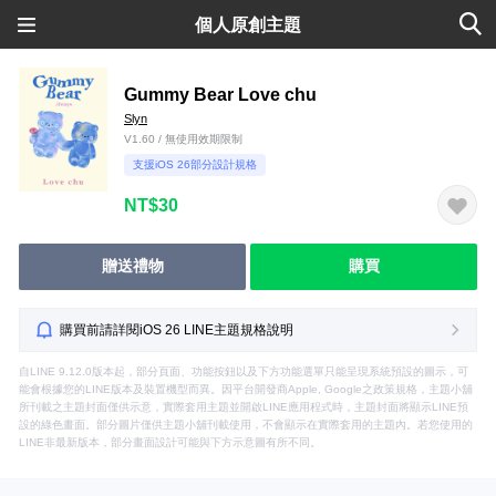
個人原創主題
Gummy Bear Love chu
Slyn
V1.60 / 無使用效期限制
支援iOS 26部分設計規格
NT$30
贈送禮物
購買
購買前請詳閱iOS 26 LINE主題規格說明
自LINE 9.12.0版本起，部分頁面、功能按鈕以及下方功能選單只能呈現系統預設的圖示，可
能會根據您的LINE版本及裝置機型而異。因平台開發商Apple, Google之政策規格，主題小舖
所刊載之主題封面僅供示意，實際套用主題並開啟LINE應用程式時，主題封面將顯示LINE預
設的綠色畫面。部分圖片僅供主題小舖刊載使用，不會顯示在實際套用的主題內。若您使用的
LINE非最新版本，部分畫面設計可能與下方示意圖有所不同。