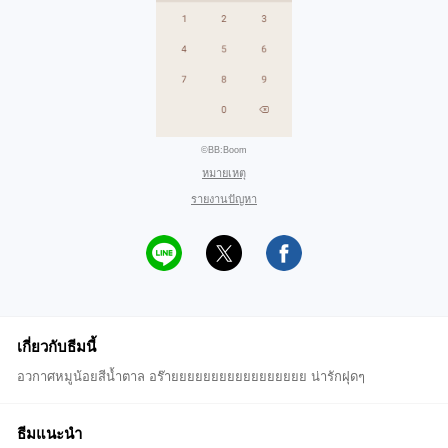
©BB:Boom
หมายเหตุ
รายงานปัญหา
เกี่ยวกับธีมนี้
อวกาศหมูน้อยสีน้ำตาล อร๊ายยยยยยยยยยยยยยยยย น่ารักฝุดๆ
ธีมแนะนำ