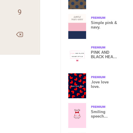
brown-
Simple pink &
navy.
PINK AND
BLACK HEART
STYLE
.love love
love.
Smiling
speech
balloon-PINK-