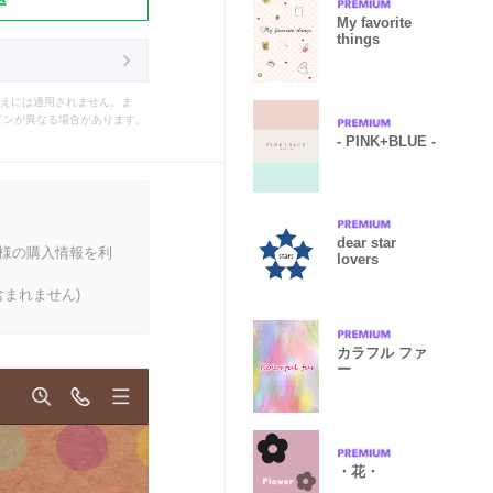
My favorite
things
えには適用されません。ま
インが異なる場合があります。
- PINK+BLUE -
dear star
客様の購入情報を利
lovers
まれません)
カラフル ファ
ー
・花・