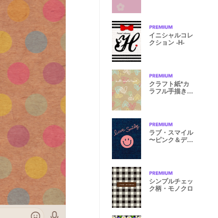
イニシャルコレ
クション -H-
クラフト紙*カ
ラフル手描きハ
ート
ラブ・スマイル
〜ピンク＆デニ
ム
シンプルチェッ
ク柄・モノクロ