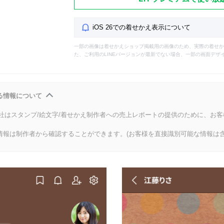
iOS 26での着せかえ表示について
一部の画像は着せかえショップ掲載用の画像のため、実際の着せか
た、ご利用のLINEバージョンが最新でない場合、一部の画面デザ
る情報について
会社はスタンプ/絵文字/着せかえ制作者への売上レポートの提供のために、お
情報は制作者から確認することができます。(お客様を直接識別可能な情報は含