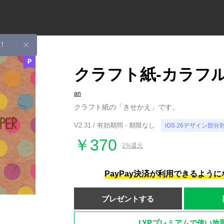
！
クラフト紙-カラフル
an
クラフト紙の「きせかえ」です。
V2.31 / 有効期間 - 期限なし
iOS 26デザイン部分
￥370
1%還元
PayPay決済が利用できるよう
プレゼントする
LYPプレミアムで使い放