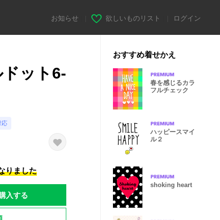
お知らせ
|
欲しいものリスト
|
ログイン
おすすめ着せかえ
ドット6-
春を感じるカラ
フルチェック
対応
ハッピースマイ
ル２
になりました
shoking heart
購入する
題