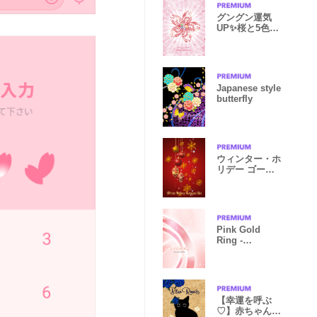
グングン運気
UP✨桜と5色の
パワーストーン
Japanese style
butterfly
ウィンター・ホ
リデー ゴージ
ャスレッド
Pink Gold
Ring -
KIRAMEKI
SERIES-
【幸運を呼ぶ
♡】赤ちゃん黒