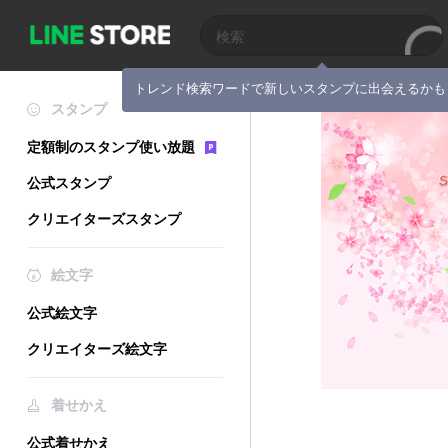
トレンド検索ワードで新しいスタンプに出会えるかも
スタンプ
定額制のスタンプ使い放題
公式スタンプ
クリエイターズスタンプ
絵文字
公式絵文字
クリエイターズ絵文字
着せかえ
公式着せかえ