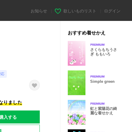
お知らせ
|
欲しいものリスト
|
ログイン
おすすめ着せかえ
さくらもちうさ
ぎ ももいろ
対応
Simple green
になりました
虹と紫陽花の綺
麗な着せかえ
購入する
題