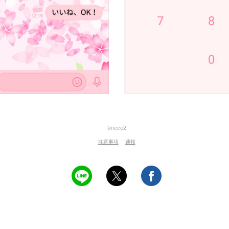
©neco2
注意事項
通報