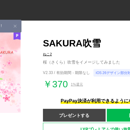
！
SAKURA吹雪
ねこ2
桜（さくら）吹雪をイメージしてみました
V2.33 / 有効期間 - 期限なし
iOS 26デザイン部分
￥370
1%還元
PayPay決済が利用できるよう
プレゼントする
LYPプレミアムで使い放