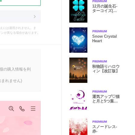
12月の誕生石-
ターコイズ(ト
ルコ石)-
えには適用されません。ま
インが異なる場合があります。
Snow Crystal
Heart
秋物語りハロウ
客様の購入情報を利
ィン【改訂版】
まれません)
運気アップ♡猫
と月と5つ葉ク
ローバーと②
スノードレス-
赤-