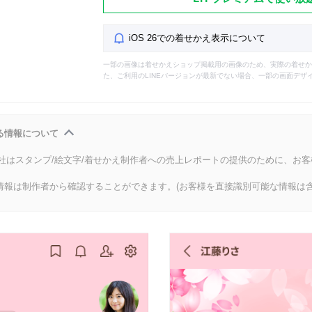
iOS 26での着せかえ表示について
一部の画像は着せかえショップ掲載用の画像のため、実際の着せか
た、ご利用のLINEバージョンが最新でない場合、一部の画面デザ
る情報について
会社はスタンプ/絵文字/着せかえ制作者への売上レポートの提供のために、お
情報は制作者から確認することができます。(お客様を直接識別可能な情報は含