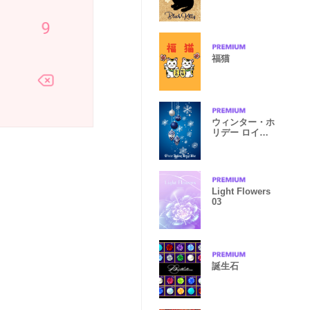
猫と青いバラ
福猫
ウィンター・ホ
リデー ロイヤ
ルブルー
Light Flowers
03
誕生石