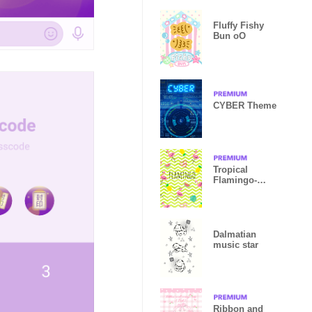
Fluffy Fishy
Bun oO
CYBER Theme
Tropical
Flamingo-
green wave-
Dalmatian
music star
Ribbon and