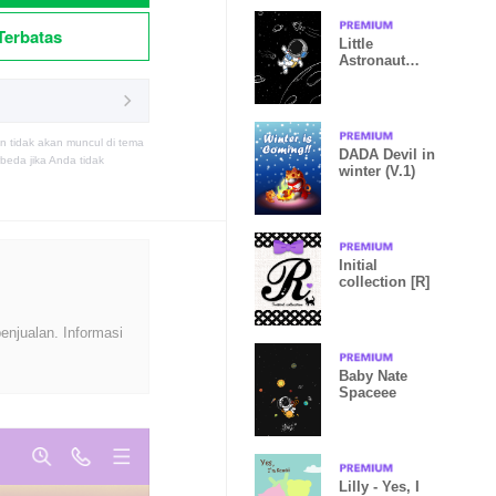
Terbatas
Little
Astronaut
playing in
Galaxy
n tidak akan muncul di tema
DADA Devil in
eda jika Anda tidak
winter (V.1)
Initial
collection [R]
enjualan. Informasi
Baby Nate
Spaceee
Lilly - Yes, I