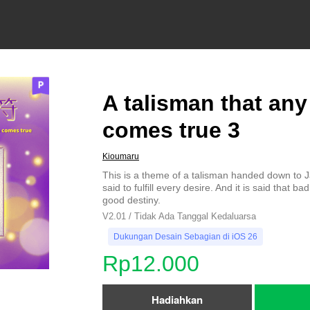
A talisman that any
comes true 3
Kioumaru
This is a theme of a talisman handed down to J
said to fulfill every desire. And it is said that ba
good destiny.
V2.01 / Tidak Ada Tanggal Kedaluarsa
Dukungan Desain Sebagian di iOS 26
Rp12.000
Hadiahkan