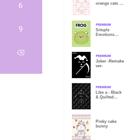
orange cats (
pink )
Simple
Emotions
Face Frog
Theme
Joker -Remake
ver-
Like a - Black
& Quilted
*Magic
Pinky cake
bunny