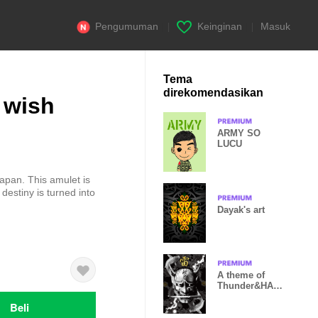
Pengumuman
|
Keinginan
|
Masuk
Tema
direkomendasikan
 wish
ARMY SO
LUCU
apan. This amulet is
d destiny is turned into
Dayak's art
A theme of
Thunder&HAN
NYA
Beli