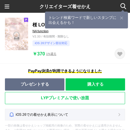
クリエイターズ着せかえ
トレンド検索ワードで新しいスタンプに
出会えるかも！
桜 LOVE
NA function
V2.33 / 有効期間 - 期限なし
iOS 26デザイン部分対応
￥370
1%還元
PayPay決済が利用できるようになりました
プレゼントする
購入する
LYPプレミアムで使い放題
iOS 26での着せかえ表示について
一部の画像は着せかえショップ掲載用の画像のため、実際の着せかえには適用されません。