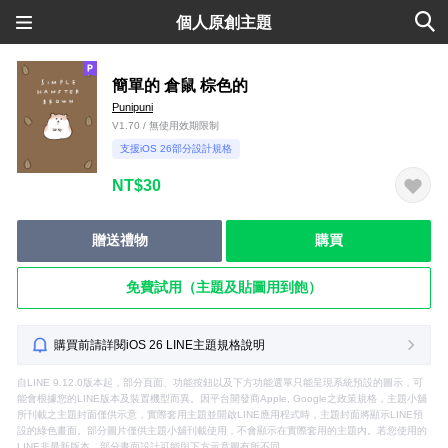
個人原創主題
簡單的 倉鼠 棕色的
Punipuni
V1.70 / 無使用效期限制
支援iOS 26部分設計規格
NT$30
贈送禮物
購買
免費試用（主題及貼圖用到飽）
購買前請詳閱iOS 26 LINE主題規格說明
自LINE 9.12.0版本起，部分頁面、功能按鈕以及下方功能選單只能呈現系統預設的圖示，可
能會根據您的LINE版本及裝置機型而異。因平台開發商Apple, Google之政策規格，主題小舖
所刊載之主題封面僅供示意，實際套用主題並開啟LINE應用程式時，主題封面將顯示LINE預
設的綠色畫面。部分圖片僅供主題小舖刊載使用，不會顯示在實際套用的主題內。若您使用的
LINE非最新版本，部分畫面設計可能與下方示意圖有所不同。