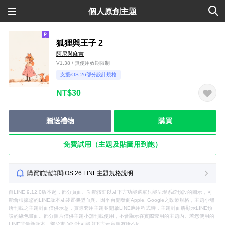
個人原創主題
狐狸與王子 2
阿尼與麻吉
V1.38 / 無使用效期限制
支援iOS 26部分設計規格
NT$30
贈送禮物
購買
免費試用（主題及貼圖用到飽）
購買前請詳閱iOS 26 LINE主題規格說明
自LINE 9.12.0版本起，部分頁面、功能按鈕以及下方功能選單只能呈現系統預設的圖示，可
能會根據您的LINE版本及裝置機型而異。因平台開發商Apple, Google之政策規格，主題小舖
所刊載之主題封面僅供示意，實際套用主題並開啟LINE應用程式時，主題封面將顯示LINE預
設的綠色畫面。部分圖片僅供主題小舖刊載使用，不會顯示在實際套用的主題內。若您使用的
LINE非最新版本，部分畫面設計可能與下方示意圖有所不同。