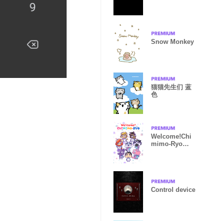
Snow Monkey
猫猫先生们 蓝
色
Welcome!Chi
mimo-Ryo
Theme!
Control device