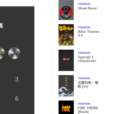
Street Racer
Biker Themes
V.4
Special! 2
<black/red>
北齋的海 + 駱
駝 [os]
FIRE THEME
(Black)