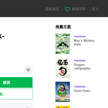
最新資訊
|
願望清單
|
登入
推薦主題
k-
Men's Military
style
Dragon
calligraphy
購買
Giant Siam
飽）