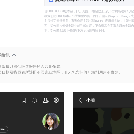
自LINE 9.12.0版本起，部分頁面、功能按鈕以及下方功能選單
根據您的LINE版本及裝置機型而異。因平台開發商Apple, Goog
主題封面僅供示意，實際套用主題並開啟LINE應用程式時，主題封面
面。部分圖片僅供主題小舖刊載使用，不會顯示在實際套用的主題內。
本，部分畫面設計可能與下方示意圖有所不同。
的資訊
買數據以提供販售報告給內容創作者。
買日期及購買者所註冊的國家或地區，並未包含任何可識別用戶的資訊。