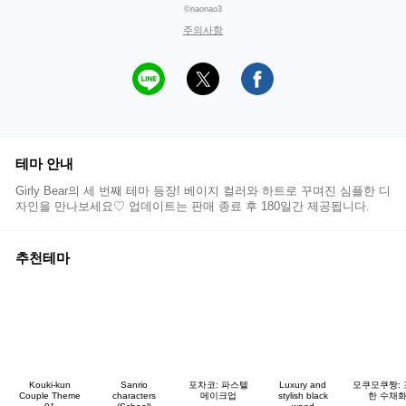
©naonao3
주의사항
테마 안내
Girly Bear의 세 번째 테마 등장! 베이지 컬러와 하트로 꾸며진 심플한 디
자인을 만나보세요♡ 업데이트는 판매 종료 후 180일간 제공됩니다.
추천테마
Kouki-kun
Sanrio
포차코: 파스텔
Luxury and
모쿠모쿠짱:
Couple Theme
characters
메이크업
stylish black
한 수채